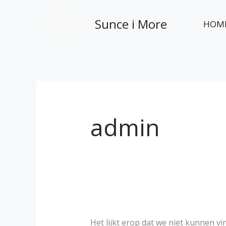
Ga
Zoek
naar
naar:
Sunce i More
HOM
de
inhoud
admin
Het lijkt erop dat we niet kunnen v